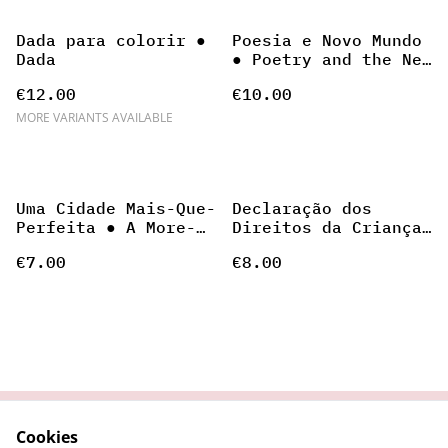
Dada para colorir ●
Poesia e Novo Mundo
Dada
● Poetry and the New
World
€12.00
€10.00
MORE VARIANTS AVAILABLE
Uma Cidade Mais-Que-
Declaração dos
Perfeita ● A More-
Direitos da Criança
Than-Perfect City
● Declaration of the
€7.00
€8.00
Rights of the Child
Cookies