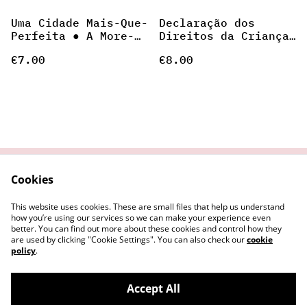
Uma Cidade Mais-Que-
Declaração dos
Perfeita ● A More-
Direitos da Criança
Than-Perfect City
● Declaration of the
€7.00
€8.00
Rights of the Child
Cookies
Contactos ●
Legal Terms
Contact Us
This website uses cookies. These are small files that help us understand
Privacy Policy
Cookie Policy
how you’re using our services so we can make your experience even
better. You can find out more about these cookies and control how they
are used by clicking "Cookie Settings". You can also check our
cookie
policy
.
Accept All