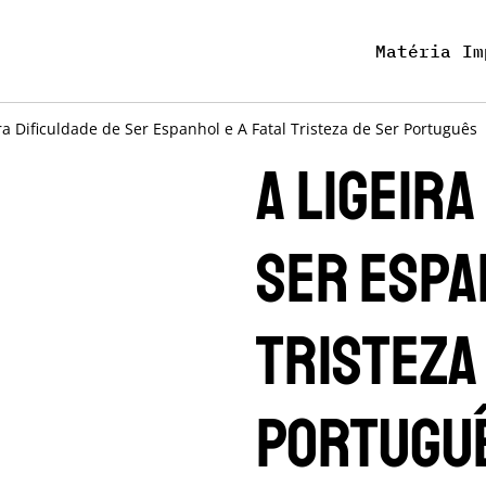
Matéria Im
ra Dificuldade de Ser Espanhol e A Fatal Tristeza de Ser Português
A Ligeira
Ser Espan
Tristeza
Portugu