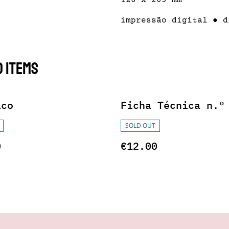
128 x 205 mm
impressão digital ● d
 items
aco
Ficha Técnica n.º
SOLD OUT
0
€12.00