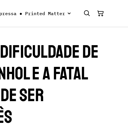
pressa ● Printed Matter
 Dificuldade de
hol e A Fatal
 de Ser
ês