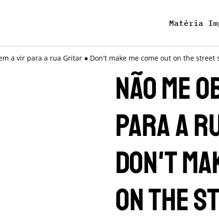
Matéria Im
m a vir para a rua Gritar ● Don't make me come out on the street 
Não me o
para a r
Don't ma
on the s