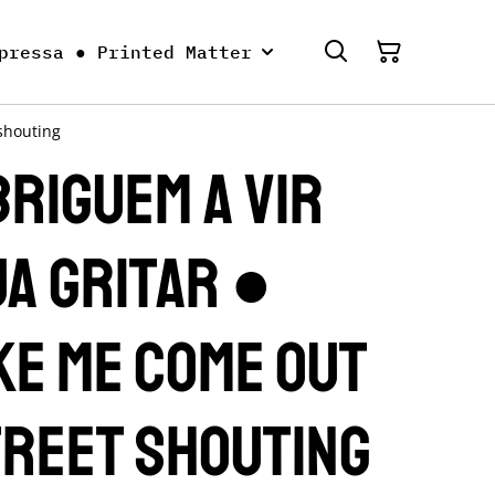
pressa ● Printed Matter
shouting
briguem a vir
ua Gritar ●
ke me come out
treet shouting