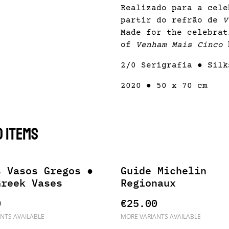
Realizado para a cele
partir do refrão de
V
Made for the celebrat
of
Venham Mais Cinco
b
2/0 Serigrafia ● Silk
2020 ● 50 x 70 cm
 items
s Vasos Gregos ●
Guide Michelin
Greek Vases
Regionaux
0
€25.00
NTS AVAILABLE
MORE VARIANTS AVAILABLE