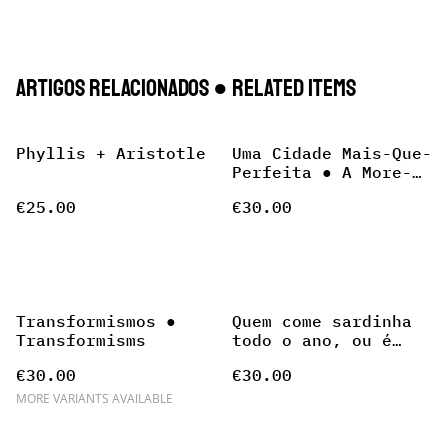
Artigos Relacionados ● Related items
Phyllis + Aristotle
Uma Cidade Mais-Que-
Perfeita ● A More-
Than-Perfect City
€25.00
€30.00
Transformismos ●
Quem come sardinha
Transformisms
todo o ano, ou é
turista, ou anda ao
€30.00
€30.00
engano. ● Anyone who
eats sardines all
MORE VARIANTS AVAILABLE
year round is either
a tourist or a fool