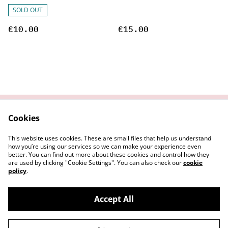
SOLD OUT
€10.00
€15.00
Cookies
Contactos ●
Legal Terms
Contact Us
This website uses cookies. These are small files that help us understand
Privacy Policy
Cookie Policy
how you’re using our services so we can make your experience even
better. You can find out more about these cookies and control how they
are used by clicking "Cookie Settings". You can also check our
cookie
policy
.
Accept All
©
2026
Gabinete Paratextual